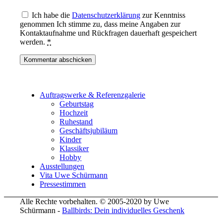
Ich habe die
Datenschutzerklärung
zur Kenntniss
genommen Ich stimme zu, dass meine Angaben zur
Kontaktaufnahme und Rückfragen dauerhaft gespeichert
werden.
*
Auftragswerke & Referenzgalerie
Geburtstag
Hochzeit
Ruhestand
Geschäftsjubiläum
Kinder
Klassiker
Hobby
Ausstellungen
Vita Uwe Schürmann
Pressestimmen
Alle Rechte vorbehalten. © 2005-2020 by Uwe
Schürmann -
Ballbirds: Dein individuelles Geschenk