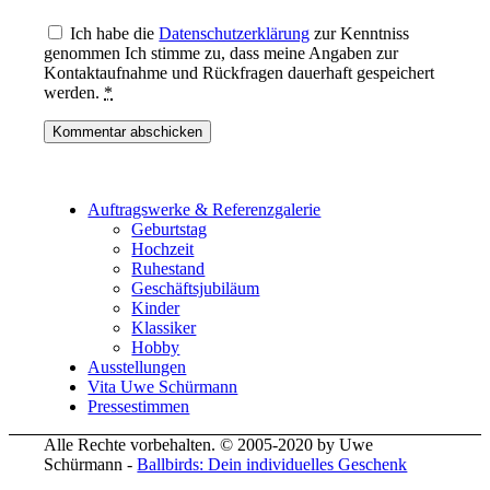
Ich habe die
Datenschutzerklärung
zur Kenntniss
genommen Ich stimme zu, dass meine Angaben zur
Kontaktaufnahme und Rückfragen dauerhaft gespeichert
werden.
*
Auftragswerke & Referenzgalerie
Geburtstag
Hochzeit
Ruhestand
Geschäftsjubiläum
Kinder
Klassiker
Hobby
Ausstellungen
Vita Uwe Schürmann
Pressestimmen
Alle Rechte vorbehalten. © 2005-2020 by Uwe
Schürmann -
Ballbirds: Dein individuelles Geschenk