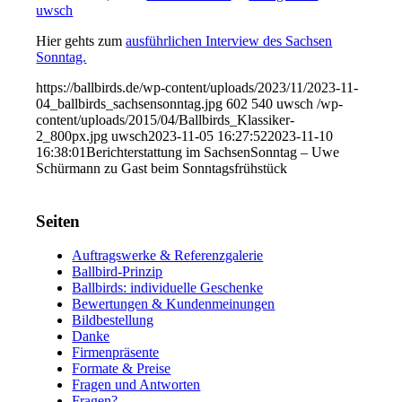
uwsch
Hier gehts zum
ausführlichen Interview des Sachsen
Sonntag.
https://ballbirds.de/wp-content/uploads/2023/11/2023-11-
04_ballbirds_sachsensonntag.jpg
602
540
uwsch
/wp-
content/uploads/2015/04/Ballbirds_Klassiker-
2_800px.jpg
uwsch
2023-11-05 16:27:52
2023-11-10
16:38:01
Berichterstattung im SachsenSonntag – Uwe
Schürmann zu Gast beim Sonntagsfrühstück
Seiten
Auftragswerke & Referenzgalerie
Ballbird-Prinzip
Ballbirds: individuelle Geschenke
Bewertungen & Kundenmeinungen
Bildbestellung
Danke
Firmenpräsente
Formate & Preise
Fragen und Antworten
Fragen?