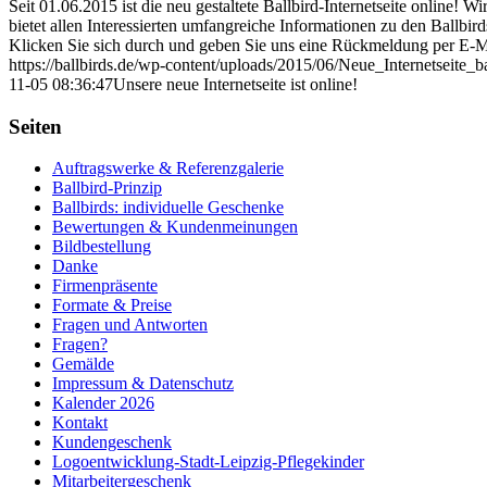
Seit 01.06.2015 ist die neu gestaltete Ballbird-Internetseite online! W
bietet allen Interessierten umfangreiche Informationen zu den Ballbird
Klicken Sie sich durch und geben Sie uns eine Rückmeldung per E-Mai
https://ballbirds.de/wp-content/uploads/2015/06/Neue_Internetseite_b
11-05 08:36:47
Unsere neue Internetseite ist online!
Seiten
Auftragswerke & Referenzgalerie
Ballbird-Prinzip
Ballbirds: individuelle Geschenke
Bewertungen & Kundenmeinungen
Bildbestellung
Danke
Firmenpräsente
Formate & Preise
Fragen und Antworten
Fragen?
Gemälde
Impressum & Datenschutz
Kalender 2026
Kontakt
Kundengeschenk
Logoentwicklung-Stadt-Leipzig-Pflegekinder
Mitarbeitergeschenk