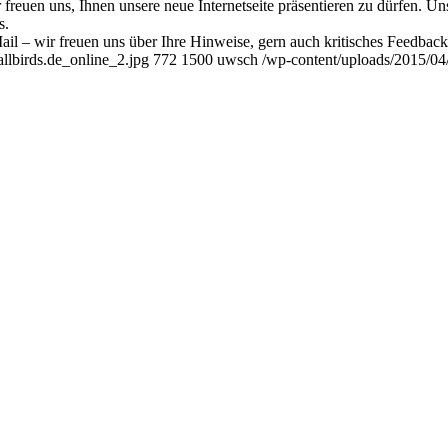
ir freuen uns, Ihnen unsere neue Internetseite präsentieren zu dürfen. Uns
s.
l – wir freuen uns über Ihre Hinweise, gern auch kritisches Feedback
allbirds.de_online_2.jpg
772
1500
uwsch
/wp-content/uploads/2015/04