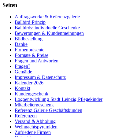
Seiten
Auftragswerke & Referenzgalerie
Ballbird-Prinzip
Ballbirds: individuelle Geschenke
Bewertungen & Kundenmeinungen
Bildbestellung
Danke
Firmenpräsente
Formate & Preise
Fragen und Antworten
Fragen?
Gemälde
Impressum & Datenschutz
Kalender 2026
Kontakt
Kundengeschenk
Logoentwicklung-Stadt-Leipzig-Pflegekinder
Mitarbeitergeschenk
Referenz-Galerie Geschäftskunden
Referenzen
Versand & Abholung
Weihnachtspyramiden
Zufriedene Firmen