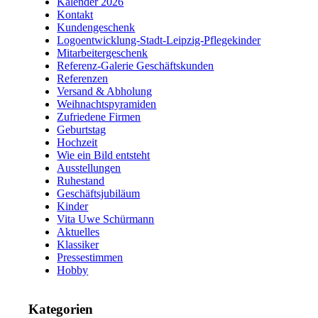
Kalender 2026
Kontakt
Kundengeschenk
Logoentwicklung-Stadt-Leipzig-Pflegekinder
Mitarbeitergeschenk
Referenz-Galerie Geschäftskunden
Referenzen
Versand & Abholung
Weihnachtspyramiden
Zufriedene Firmen
Geburtstag
Hochzeit
Wie ein Bild entsteht
Ausstellungen
Ruhestand
Geschäftsjubiläum
Kinder
Vita Uwe Schürmann
Aktuelles
Klassiker
Pressestimmen
Hobby
Kategorien