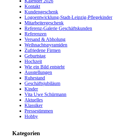
Kalender 2026
Kontakt
Kundengeschenk
Logoentwicklung-Stadt-Leipzig-Pflegekinder
Mitarbeitergeschenk
Referenz-Galerie Geschäftskunden
Referenzen
Versand & Abholung
Weihnachtspyramiden
Zufriedene Firmen
Geburtstag
Hochzeit
Wie ein Bild entsteht
Ausstellungen
Ruhestand
Geschäftsjubiläum
Kinder
Vita Uwe Schürmann
Aktuelles
Klassiker
Pressestimmen
Hobby
Kategorien