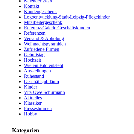
Kalender 2026
Kontakt
Kundengeschenk
Logoentwicklung-Stadt-Leipzig-Pflegekinder
Mitarbeitergeschenk
Referenz-Galerie Geschäftskunden
Referenzen
Versand & Abholung
Weihnachtspyramiden
Zufriedene Firmen
Geburtstag
Hochzeit
Wie ein Bild entsteht
Ausstellungen
Ruhestand
Geschäftsjubiläum
Kinder
Vita Uwe Schürmann
Aktuelles
Klassiker
Pressestimmen
Hobby
Kategorien