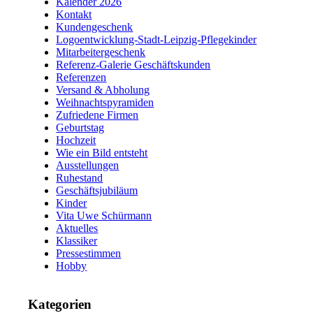
Kalender 2026
Kontakt
Kundengeschenk
Logoentwicklung-Stadt-Leipzig-Pflegekinder
Mitarbeitergeschenk
Referenz-Galerie Geschäftskunden
Referenzen
Versand & Abholung
Weihnachtspyramiden
Zufriedene Firmen
Geburtstag
Hochzeit
Wie ein Bild entsteht
Ausstellungen
Ruhestand
Geschäftsjubiläum
Kinder
Vita Uwe Schürmann
Aktuelles
Klassiker
Pressestimmen
Hobby
Kategorien