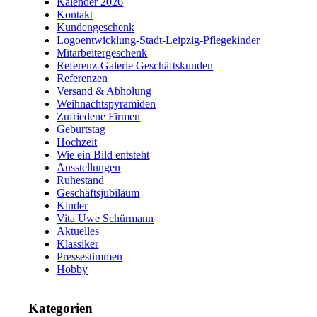
Kalender 2026
Kontakt
Kundengeschenk
Logoentwicklung-Stadt-Leipzig-Pflegekinder
Mitarbeitergeschenk
Referenz-Galerie Geschäftskunden
Referenzen
Versand & Abholung
Weihnachtspyramiden
Zufriedene Firmen
Geburtstag
Hochzeit
Wie ein Bild entsteht
Ausstellungen
Ruhestand
Geschäftsjubiläum
Kinder
Vita Uwe Schürmann
Aktuelles
Klassiker
Pressestimmen
Hobby
Kategorien