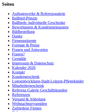
Seiten
Auftragswerke & Referenzgalerie
Ballbird-Prinzip
Ballbirds: individuelle Geschenke
Bewertungen & Kundenmeinungen
Bildbestellung
Danke
Firmenpräsente
Formate & Preise
Fragen und Antworten
Fragen?
Gemälde
Impressum & Datenschutz
Kalender 2026
Kontakt
Kundengeschenk
Logoentwicklung-Stadt-Leipzig-Pflegekinder
Mitarbeitergeschenk
Referenz-Galerie Geschäftskunden
Referenzen
Versand & Abholung
Weihnachtspyramiden
Zufriedene Firmen