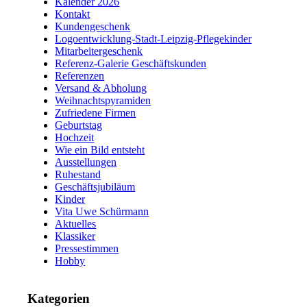
Kalender 2026
Kontakt
Kundengeschenk
Logoentwicklung-Stadt-Leipzig-Pflegekinder
Mitarbeitergeschenk
Referenz-Galerie Geschäftskunden
Referenzen
Versand & Abholung
Weihnachtspyramiden
Zufriedene Firmen
Geburtstag
Hochzeit
Wie ein Bild entsteht
Ausstellungen
Ruhestand
Geschäftsjubiläum
Kinder
Vita Uwe Schürmann
Aktuelles
Klassiker
Pressestimmen
Hobby
Kategorien