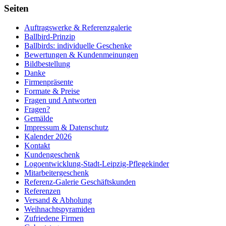
Seiten
Auftragswerke & Referenzgalerie
Ballbird-Prinzip
Ballbirds: individuelle Geschenke
Bewertungen & Kundenmeinungen
Bildbestellung
Danke
Firmenpräsente
Formate & Preise
Fragen und Antworten
Fragen?
Gemälde
Impressum & Datenschutz
Kalender 2026
Kontakt
Kundengeschenk
Logoentwicklung-Stadt-Leipzig-Pflegekinder
Mitarbeitergeschenk
Referenz-Galerie Geschäftskunden
Referenzen
Versand & Abholung
Weihnachtspyramiden
Zufriedene Firmen