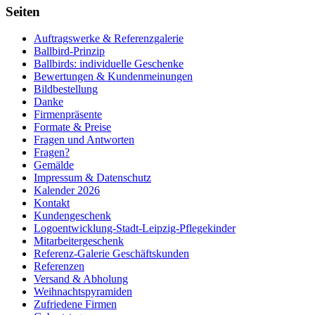
Seiten
Auftragswerke & Referenzgalerie
Ballbird-Prinzip
Ballbirds: individuelle Geschenke
Bewertungen & Kundenmeinungen
Bildbestellung
Danke
Firmenpräsente
Formate & Preise
Fragen und Antworten
Fragen?
Gemälde
Impressum & Datenschutz
Kalender 2026
Kontakt
Kundengeschenk
Logoentwicklung-Stadt-Leipzig-Pflegekinder
Mitarbeitergeschenk
Referenz-Galerie Geschäftskunden
Referenzen
Versand & Abholung
Weihnachtspyramiden
Zufriedene Firmen