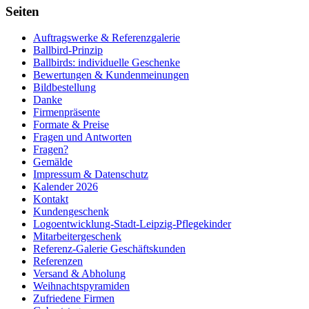
Seiten
Auftragswerke & Referenzgalerie
Ballbird-Prinzip
Ballbirds: individuelle Geschenke
Bewertungen & Kundenmeinungen
Bildbestellung
Danke
Firmenpräsente
Formate & Preise
Fragen und Antworten
Fragen?
Gemälde
Impressum & Datenschutz
Kalender 2026
Kontakt
Kundengeschenk
Logoentwicklung-Stadt-Leipzig-Pflegekinder
Mitarbeitergeschenk
Referenz-Galerie Geschäftskunden
Referenzen
Versand & Abholung
Weihnachtspyramiden
Zufriedene Firmen